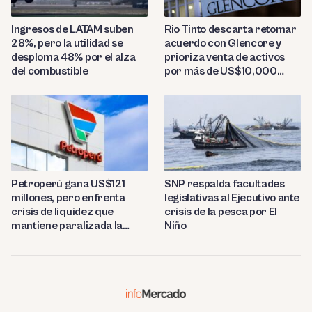
Ingresos de LATAM suben
Rio Tinto descarta retomar
28%, pero la utilidad se
acuerdo con Glencore y
desploma 48% por el alza
prioriza venta de activos
del combustible
por más de US$10,000
millones
Petroperú gana US$121
SNP respalda facultades
millones, pero enfrenta
legislativas al Ejecutivo ante
crisis de liquidez que
crisis de la pesca por El
mantiene paralizada la
Niño
refinería de Talara