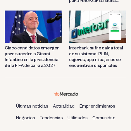
para reforzar su lucha
contra el fraude
Cinco candidatos emergen
Interbank sufre caída total
para suceder a Gianni
de su sistema: PLIN,
Infantino en la presidencia
cajeros, app ni cajeros se
de la FIFA de cara a 2027
encuentran disponibles
Últimas noticias
Actualidad
Emprendimientos
Negocios
Tendencias
Utilidades
Comunidad