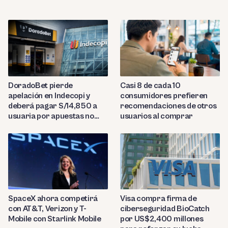
DoradoBet pierde
Casi 8 de cada 10
apelación en Indecopi y
consumidores prefieren
deberá pagar S/14,850 a
recomendaciones de otros
usuaria por apuestas no
usuarios al comprar
reconocidas
SpaceX ahora competirá
Visa compra firma de
con AT&T, Verizon y T-
ciberseguridad BioCatch
Mobile con Starlink Mobile
por US$2,400 millones