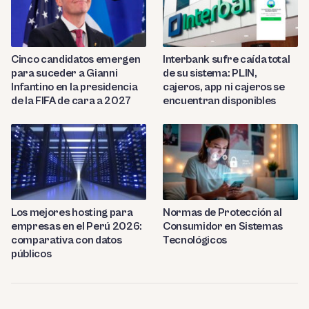
Cinco candidatos emergen
Interbank sufre caída total
para suceder a Gianni
de su sistema: PLIN,
Infantino en la presidencia
cajeros, app ni cajeros se
de la FIFA de cara a 2027
encuentran disponibles
Los mejores hosting para
Normas de Protección al
empresas en el Perú 2026:
Consumidor en Sistemas
comparativa con datos
Tecnológicos
públicos