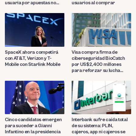
usuaria por apuestas no
usuarios al comprar
reconocidas
SpaceX ahora competirá
Visa compra firma de
con AT&T, Verizon y T-
ciberseguridad BioCatch
Mobile con Starlink Mobile
por US$2,400 millones
para reforzar su lucha
contra el fraude
Cinco candidatos emergen
Interbank sufre caída total
para suceder a Gianni
de su sistema: PLIN,
Infantino en la presidencia
cajeros, app ni cajeros se