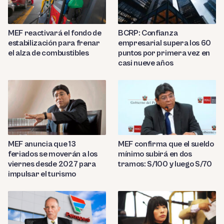
MEF reactivará el fondo de
BCRP: Confianza
estabilización para frenar
empresarial supera los 60
el alza de combustibles
puntos por primera vez en
casi nueve años
MEF anuncia que 13
MEF confirma que el sueldo
feriados se moverán a los
mínimo subirá en dos
viernes desde 2027 para
tramos: S/100 y luego S/70
impulsar el turismo