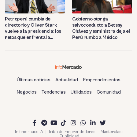
Petroperú cambia de
Gobierno otorga
directorio y Oliver Stark
salvoconducto a Betssy
vuelve a la presidencia: los
Chávez y exministra deja el
retos que enfrenta la
Perú rumbo a México
estatal
Últimas noticias
Actualidad
Emprendimientos
Negocios
Tendencias
Utilidades
Comunidad
Infomercado IA
Tribu de Emprendedores
Masterclass
Publicidad