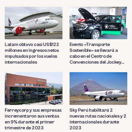
Cálidda
Latam obtuvo casi US$122
Evento «Transporte
millones en ingresos netos
Sostenible» se llevará a
impulsados por los vuelos
cabo en el Centro de
internacionales
Convenciones del Jockey
Club
Ferreycorp y sus empresas
Sky Perú habilitará 2
incrementaron sus ventas
nuevas rutas nacionales y 2
en 9% durante el primer
internacionales durante
trimestre de 2023
2023