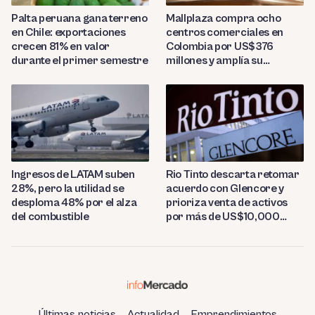
Palta peruana gana terreno
Mallplaza compra ocho
en Chile: exportaciones
centros comerciales en
crecen 81% en valor
Colombia por US$376
durante el primer semestre
millones y amplía su
presencia regional
Ingresos de LATAM suben
Rio Tinto descarta retomar
28%, pero la utilidad se
acuerdo con Glencore y
desploma 48% por el alza
prioriza venta de activos
del combustible
por más de US$10,000
millones
Últimas noticias
Actualidad
Emprendimientos