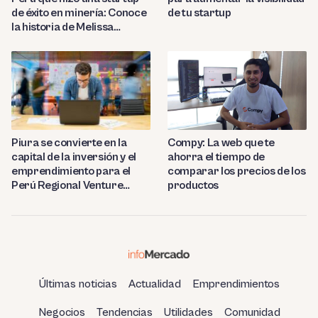
de éxito en minería: Conoce
de tu startup
la historia de Melissa
Amado
Compy: La web que te
Piura se convierte en la
ahorra el tiempo de
capital de la inversión y el
comparar los precios de los
emprendimiento para el
productos
Perú Regional Venture
Capital 2023
Últimas noticias
Actualidad
Emprendimientos
Negocios
Tendencias
Utilidades
Comunidad