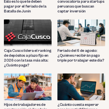
Esto es lo que te deben
convocatoria para startups
pagar por el feriado de la
peruanas que buscan
Batalla de Junín
captar inversión
Caja Cusco lidera el ranking
Feriado del 6 de agosto:
de depósitos a plazo fijo en
¿Quiénes recibirán pago
2026 con la tasa más alta:
triple por trabajar este día?
¿Cuánto paga?
Hijos de trabajadores de
¿Cuánto cuesta esperar