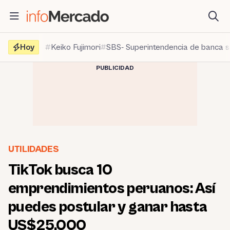
Saltar
al
contenido
Hoy
Keiko Fujimori
SBS- Superintendencia de banca 
PUBLICIDAD
UTILIDADES
TikTok busca 10
emprendimientos peruanos: Así
puedes postular y ganar hasta
US$25,000