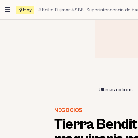
Saltar
Hoy
Keiko Fujimori
SBS- Superintendencia de b
al
contenido
Últimas noticias
NEGOCIOS
Tierra Bendit