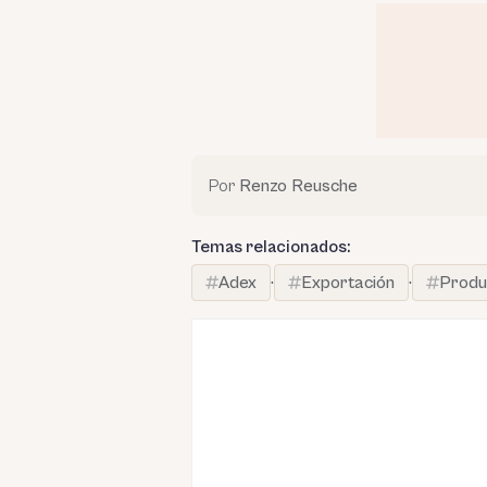
Por
Renzo Reusche
Temas relacionados:
Adex
·
Exportación
·
Produ