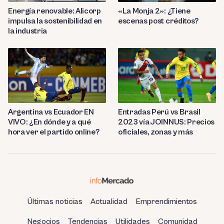
Energía renovable: Alicorp
«La Monja 2»: ¿Tiene
impulsa la sostenibilidad en
escenas post créditos?
la industria
Entradas Perú vs Brasil
Argentina vs Ecuador EN
2023 vía JOINNUS: Precios
VIVO: ¿En dónde y a qué
oficiales, zonas y más
hora ver el partido online?
Últimas noticias
Actualidad
Emprendimientos
Negocios
Tendencias
Utilidades
Comunidad