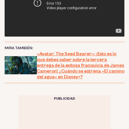
MIRA TAMBIÉN:
«Avatar: The Seed Bearer»: ¡Esto es lo
que debes saber sobre la tercera
entrega de la exitosa franquicia de James
Cameron! ¿Cuándo se estrena «El camino
del agua» en Disney+?
PUBLICIDAD