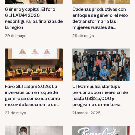
Género y capital: El foro
Cadenas productivas con
GLI LATAM 2026
enfoque de género: el reto
reconfigura las finanzas de
de transformar a las
la región
mujeres rurales de
«beneficiarias» a actoras
29 de mayo
29 de mayo
económicas
Foro GLI Latam 2026: La
UTEC impulsa startups
inversión con enfoque de
peruanas con inversión de
género se consolida como
hasta US$25,000 y
motor de la economía de
programa de mentoría
impacto en la región
27 de mayo
21 marzo, 2025