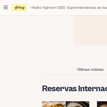
Saltar
Hoy
Keiko Fujimori
SBS- Superintendencia de b
al
contenido
Últimas noticias
Reservas Internac