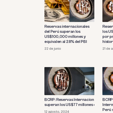
Reservas internacionales
Reser
del Perú superan los
los U
US$100,000 millones y
por p
equivalen al 28% del PBI
histor
22 de junio
21 de a
BCRP: Reservas Internacionales Netas 
BCRP:
superan los US$77 millones en agosto
Inter
Perú 
12 agosto, 2024