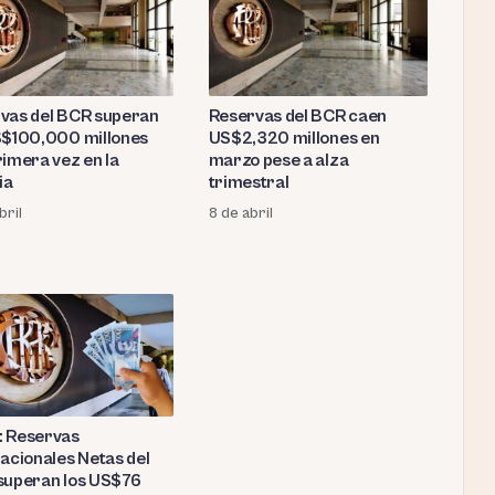
vas del BCR superan
Reservas del BCR caen
S$100,000 millones
US$2,320 millones en
rimera vez en la
marzo pese a alza
ia
trimestral
bril
8 de abril
del Perú
 Reservas
 de 2024
nacionales Netas del
superan los US$76