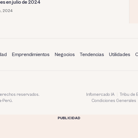
es en julio de 2024
o, 2024
dad
Emprendimientos
Negocios
Tendencias
Utilidades
C
 derechos reservados.
Infomercado IA
Tribu de
a-Perú.
Condiciones Generales
PUBLICIDAD