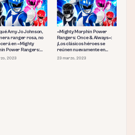
qué Amy Jo Johnson,
«Mighty Morphin Power
imera ranger rosa, no
Rangers: Once & Always»:
cerá en «Mighty
¡Los clásicos héroes se
in Power Rangers:
reúnen nuevamente en
and Always»? ¡La
Netflix! ¿Quién será el nuevo
zo, 2023
23 marzo, 2023
z confiesa por qué no
villano al que se
cipó en el reencuentro!
enfrentarán los
guardianes?