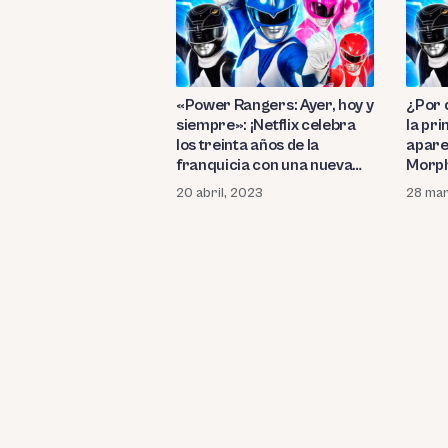
«Power Rangers: Ayer, hoy y
¿Por 
siempre»: ¡Netflix celebra
la pr
los treinta años de la
apare
franquicia con una nueva
Morph
película! ¿Cuáles fueron las
Once 
20 abril, 2023
28 mar
opiniones de los críticos?
actri
parti