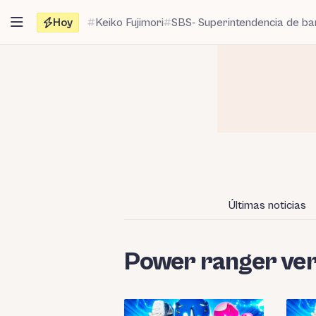
Saltar
Hoy
Keiko Fujimori
SBS- Superintendencia de b
al
contenido
Últimas noticias
Power ranger ve