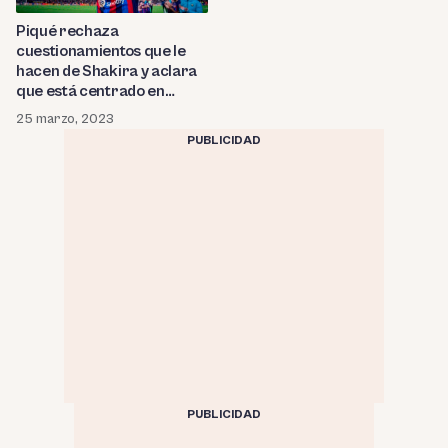
Piqué rechaza
cuestionamientos que le
hacen de Shakira y aclara
que está centrado en
trabajar por sus hijos:
25 marzo, 2023
¿Cuáles son las empresas y
PUBLICIDAD
negocios con los que
mantiene a su familia?
PUBLICIDAD