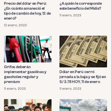
¿A quién le corresponde
Precio del dólar en Perú:
este beneficio del Midis?
¿En cuánto amaneció el
tipo de cambio de hoy, 12 de
11 enero, 2023
enero?
12 enero, 2023
Grifos deberán
implementar gasolinas y
Dólar en Perú cerró
gasoholes regular y
jornada a la baja y se fijó en
premium
S/ 3.78 HOY, 11 de enero
11 enero, 2023
11 enero, 2023