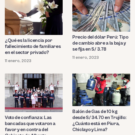
Precio del dólar Perú: Tipo
¿Qué es la licencia por
de cambio abre a la baja y
fallecimiento de familiares
se fija en S/ 3.78
en el sector privado?
11 enero, 2023
11 enero, 2023
Balón de Gas de 10 kg
desde S/ 34.70 en Trujillo:
Voto de confianza: Las
¿Cuánto está en Piura,
bancadas que votaron a
Chiclayo y Lima?
favor y en contra del