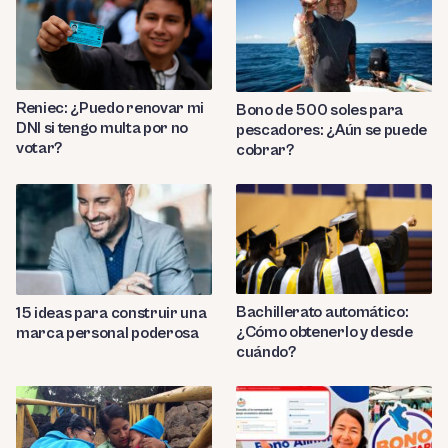
Reniec: ¿Puedo renovar mi
Bono de 500 soles para
DNI si tengo multa por no
pescadores: ¿Aún se puede
votar?
cobrar?
Bachillerato automático:
15 ideas para construir una
¿Cómo obtenerlo y desde
marca personal poderosa
cuándo?