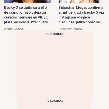
Becky G se quita su anillo
Sebastian Lleget confirma
de compromiso y deja un
su infidelidad a Becky G vía
curioso mensaje en VIDEO:
Instagram y le pide
¡Así apareció la intérprete
disculpas: ¡Mira cómo se
tras confirmarse que
vio la pareja en público
2 abril, 2023
28 marzo, 2023
Sebastian Lleget «la
unos días antes del
PUBLICIDAD
lastimó» siendo infiel!
escándalo! (FOTOS)
PUBLICIDAD