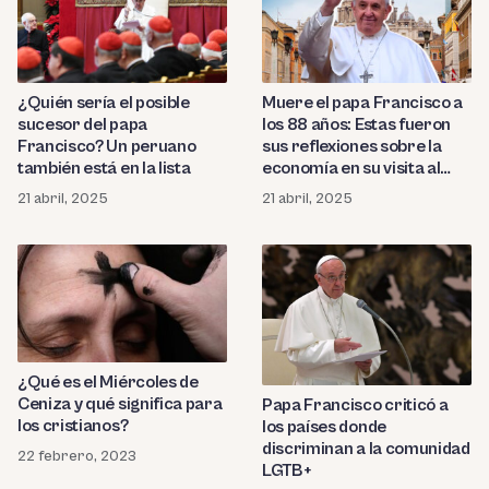
¿Quién sería el posible
Muere el papa Francisco a
sucesor del papa
los 88 años: Estas fueron
Francisco? Un peruano
sus reflexiones sobre la
también está en la lista
economía en su visita al
Perú
21 abril, 2025
21 abril, 2025
¿Qué es el Miércoles de
Ceniza y qué significa para
Papa Francisco criticó a
los cristianos?
los países donde
discriminan a la comunidad
22 febrero, 2023
LGTB+