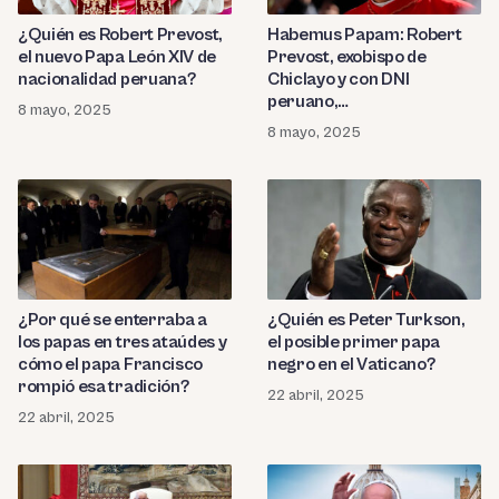
¿Quién es Robert Prevost,
Habemus Papam: Robert
el nuevo Papa León XIV de
Prevost, exobispo de
nacionalidad peruana?
Chiclayo y con DNI
peruano,
8 mayo, 2025
es el nuevo pontífice
8 mayo, 2025
¿Por qué se enterraba a
¿Quién es Peter Turkson,
los papas en tres ataúdes y
el posible primer papa
cómo el papa Francisco
negro en el Vaticano?
rompió esa tradición?
22 abril, 2025
22 abril, 2025