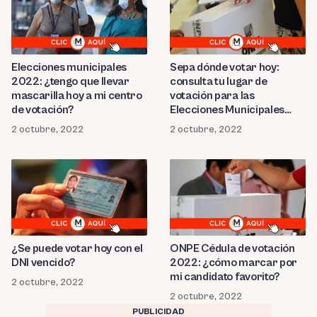
Elecciones municipales
Sepa dónde votar hoy:
2022: ¿tengo que llevar
consulta tu lugar de
mascarilla hoy a mi centro
votación para las
de votación?
Elecciones Municipales
2022
2 octubre, 2022
2 octubre, 2022
¿Se puede votar hoy con el
ONPE Cédula de votación
DNI vencido?
2022: ¿cómo marcar por
mi candidato favorito?
2 octubre, 2022
2 octubre, 2022
PUBLICIDAD