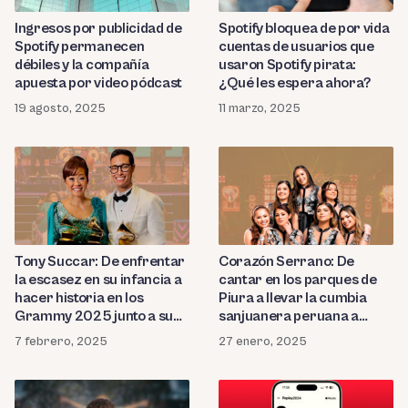
Ingresos por publicidad de
Spotify bloquea de por vida
Spotify permanecen
cuentas de usuarios que
débiles y la compañía
usaron Spotify pirata:
apuesta por video pódcast
¿Qué les espera ahora?
19 agosto, 2025
11 marzo, 2025
Tony Succar: De enfrentar
Corazón Serrano: De
la escasez en su infancia a
cantar en los parques de
hacer historia en los
Piura a llevar la cumbia
Grammy 2025 junto a su
sanjuanera peruana a
madre Mimy Succar
Europa y EE.UU.
7 febrero, 2025
27 enero, 2025