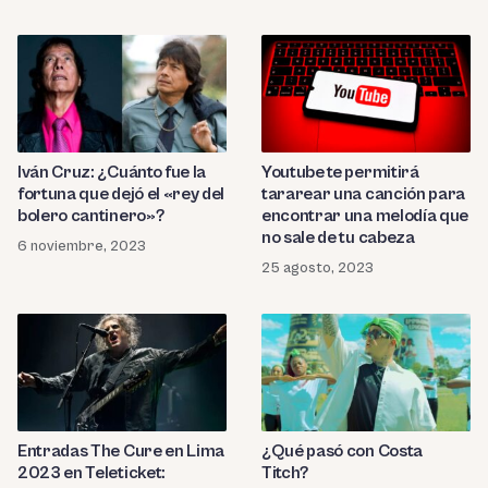
Iván Cruz: ¿Cuánto fue la
Youtube te permitirá
fortuna que dejó el «rey del
tararear una canción para
bolero cantinero»?
encontrar una melodía que
no sale de tu cabeza
6 noviembre, 2023
25 agosto, 2023
¿Qué pasó con Costa
Entradas The Cure en Lima
Titch?
2023 en Teleticket: