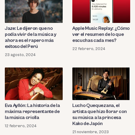
Jaze: Le dijeron que no
Apple Music Replay: ¿Cómo
podía vivir de la música y
ver el resumen de lo que
ahora es el rapero más
escuchas cada mes?
exitoso del Perú
22 febrero, 2024
23 agosto, 2024
Eva Ayllón: La historia de la
Lucho Quequezana, el
máxima representante de
artista que hizo llorar con
la música criolla
su música a la princesa
Kako de Japón
12 febrero, 2024
21 noviembre, 2023