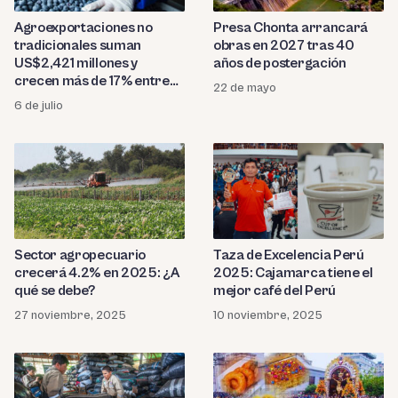
Agroexportaciones no
Presa Chonta arrancará
tradicionales suman
obras en 2027 tras 40
US$2,421 millones y
años de postergación
crecen más de 17% entre
22 de mayo
enero y abril
6 de julio
Sector agropecuario
Taza de Excelencia Perú
crecerá 4.2% en 2025: ¿A
2025: Cajamarca tiene el
qué se debe?
mejor café del Perú
27 noviembre, 2025
10 noviembre, 2025