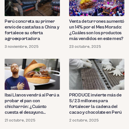
Perú concreta su primer
Venta de turrones aumentó
envío de castañas a China y
un 14% por el Mes Morado:
fortalece su oferta
¿Cuáles son los productos
agroexportadora
más vendidos en este mes?
3 noviembre, 2025
23 octubre, 2025
Ibai Llanos vendrá al Perú a
PRODUCE invierte más de
probar el pan con
S/ 23 millones para
chicharrón: ¿Cuánto
fortalecer la cadena del
cuesta el desayuno
cacao y chocolate en Perú
campeón?
21 octubre, 2025
2 octubre, 2025