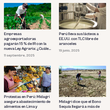
Perú lleva sus lácteos a
Empresas
EE.UU. con TLC libre de
agroexportadoras
aranceles
pagarán 15 % de IR con la
nueva Ley Agraria: ¿Cuáles
19 junio, 2025
son sus beneficios?
11 septiembre, 2025
Protestas en Perú: Midagri
asegura abastecimiento de
Midagri dice que el Bono
alimentos en Lima y
Sequía llegará a más de