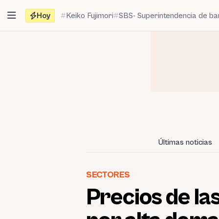
Saltar
Hoy
Keiko Fujimori
SBS- Superintendencia de b
al
contenido
Últimas noticias
SECTORES
Precios de la