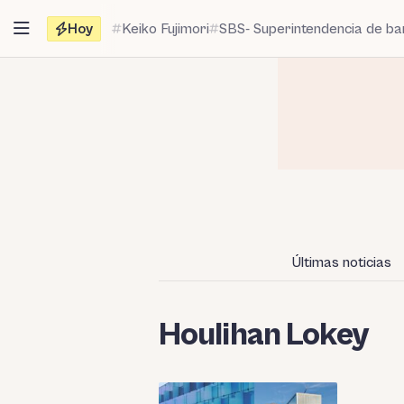
Saltar
Hoy
Keiko Fujimori
SBS- Superintendencia de b
al
contenido
Últimas noticias
Houlihan Lokey