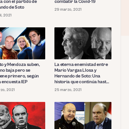
a con el partido de
combatir la Covid-19
ndo de Soto
29 marzo, 2021
l, 2021
to y Mendoza suben,
La eterna enemistad entre
no baja pero se
Mario Vargas Llosa y
ene primero, según
Hernando de Soto: Una
a encuesta IEP
historia que continúa hasta
hoy
zo, 2021
25 marzo, 2021