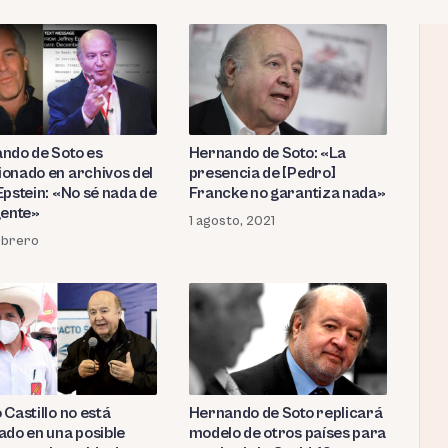
ndo de Soto es
Hernando de Soto: «La
onado en archivos del
presencia de [Pedro]
Epstein: «No sé nada de
Francke no garantiza nada»
gente»
1 agosto, 2021
ebrero
Castillo no está
Hernando de Soto replicará
ado en una posible
modelo de otros países para