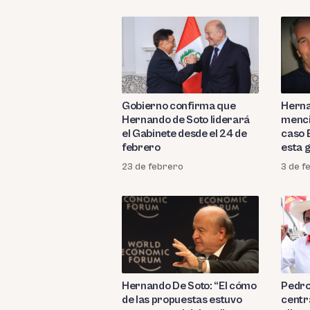
Gobierno confirma que
Herna
Hernando de Soto liderará
menci
el Gabinete desde el 24 de
caso 
febrero
esta 
23 de febrero
3 de f
Hernando De Soto: “El cómo
Pedro 
de las propuestas estuvo
centr