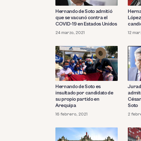
Hernando de Soto admitió
Herna
que se vacunó contra el
López
COVID-19 en Estados Unidos
candi
24 marzo, 2021
12 mar
Hernando de Soto es
Jurad
insultado por candidato de
admit
su propio partido en
César
Arequipa
Soto
16 febrero, 2021
2 febr