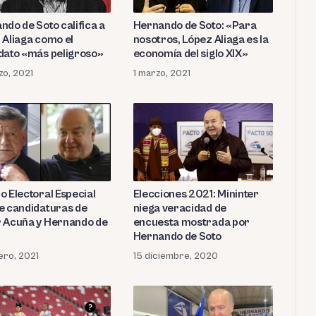
ndo de Soto califica a
Hernando de Soto: «Para
 Aliaga como el
nosotros, López Aliaga es la
dato «más peligroso»
economía del siglo XIX»
zo, 2021
1 marzo, 2021
o Electoral Especial
Elecciones 2021: Mininter
e candidaturas de
niega veracidad de
 Acuña y Hernando de
encuesta mostrada por
Hernando de Soto
ero, 2021
15 diciembre, 2020