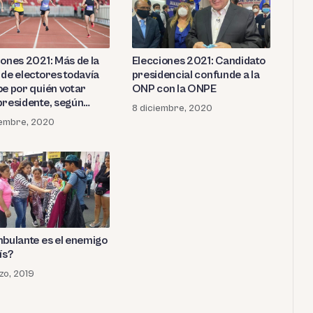
iones 2021: Más de la
Elecciones 2021: Candidato
 de electores todavía
presidencial confunde a la
be por quién votar
ONP con la ONPE
presidente, según
8 diciembre, 2020
sta
iembre, 2020
mbulante es el enemigo
ís?
zo, 2019