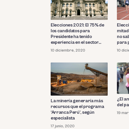
Elecciones 2021: El 75% de
Elecc
los candidatos para
mitad
Presidente ha tenido
no sa
experiencia en el sector
para 
público
encue
10 diciembre, 2020
10 dic
¿El a
La minería generaría más
del pa
recursos que el programa
‘Arranca Perú’, según
19 mar
especialista
17 junio, 2020