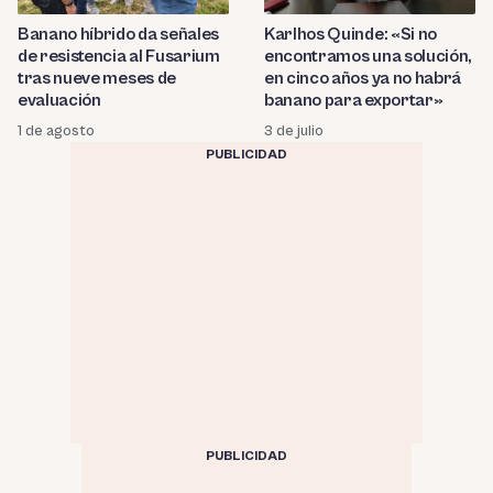
Banano híbrido da señales
Karlhos Quinde: «Si no
de resistencia al Fusarium
encontramos una solución,
tras nueve meses de
en cinco años ya no habrá
evaluación
banano para exportar»
1 de agosto
3 de julio
PUBLICIDAD
PUBLICIDAD