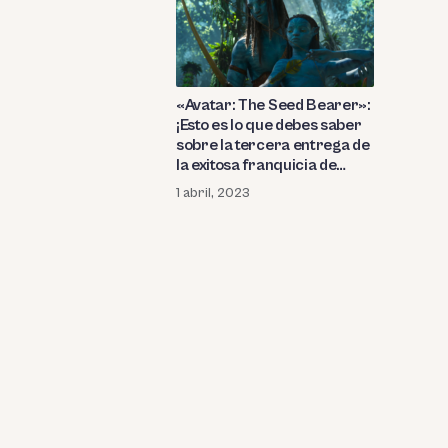
«Avatar: The Seed Bearer»:
¡Esto es lo que debes saber
sobre la tercera entrega de
la exitosa franquicia de
James Cameron! ¿Cuándo
1 abril, 2023
se estrena «El camino del
agua» en Disney+?