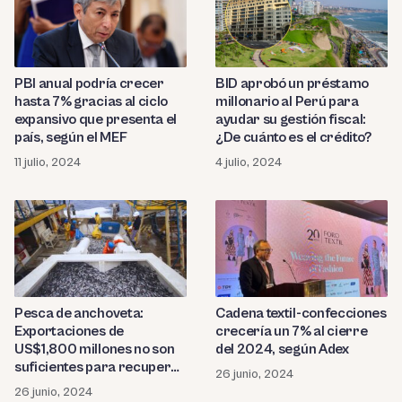
PBI anual podría crecer
BID aprobó un préstamo
hasta 7% gracias al ciclo
millonario al Perú para
expansivo que presenta el
ayudar su gestión fiscal:
país, según el MEF
¿De cuánto es el crédito?
11 julio, 2024
4 julio, 2024
Pesca de anchoveta:
Cadena textil-confecciones
Exportaciones de
crecería un 7% al cierre
US$1,800 millones no son
del 2024, según Adex
suficientes para recuperar
26 junio, 2024
el sector
26 junio, 2024