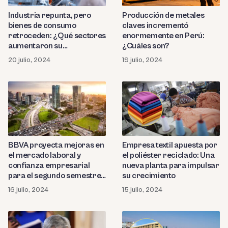
Industria repunta, pero
Producción de metales
bienes de consumo
claves incrementó
retroceden: ¿Qué sectores
enormemente en Perú:
aumentaron su
¿Cuáles son?
producción?
20 julio, 2024
19 julio, 2024
BBVA proyecta mejoras en
Empresa textil apuesta por
el mercado laboral y
el poliéster reciclado: Una
confianza empresarial
nueva planta para impulsar
para el segundo semestre
su crecimiento
del 2024
16 julio, 2024
15 julio, 2024