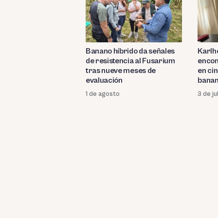
Banano híbrido da señales
Karlh
de resistencia al Fusarium
encon
tras nueve meses de
en ci
evaluación
banan
1 de agosto
3 de ju