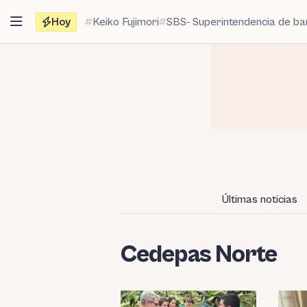
Saltar
Hoy
Keiko Fujimori
SBS- Superintendencia de b
al
contenido
Últimas noticias
Cedepas Norte