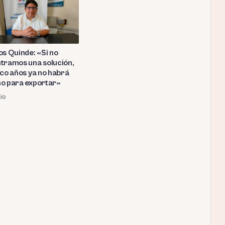
os Quinde: «Si no
tramos una solución,
nco años ya no habrá
o para exportar»
lio