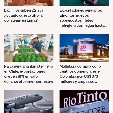
Ladrillos suben 22.7%:
Exportadores peruanos
¿cuánto cuesta ahora
afrontan nuevos
construir en Lima?
sobrecostos: fletes
refrigerados llegan hasta
US$7,000 por contenedor
Palta peruana gana terreno
Mallplaza compra ocho
en Chile: exportaciones
centros comerciales en
crecen 81% en valor
Colombia por US$376
durante el primer semestre
millones y amplía su
presencia regional