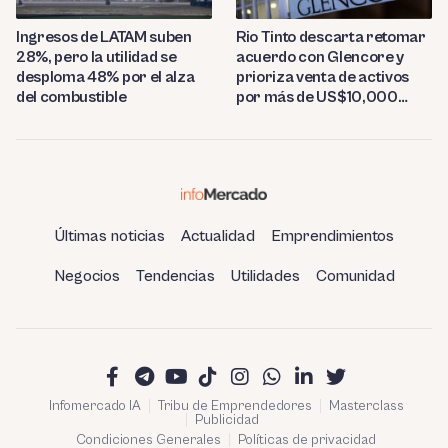
Ingresos de LATAM suben
Rio Tinto descarta retomar
28%, pero la utilidad se
acuerdo con Glencore y
desploma 48% por el alza
prioriza venta de activos
del combustible
por más de US$10,000
millones
Últimas noticias
Actualidad
Emprendimientos
Negocios
Tendencias
Utilidades
Comunidad
Infomercado IA
Tribu de Emprendedores
Masterclass
Publicidad
Condiciones Generales
Políticas de privacidad