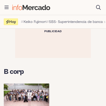
Saltar
al
contenido
Hoy
Keiko Fujimori
SBS- Superintendencia de banca 
PUBLICIDAD
B corp