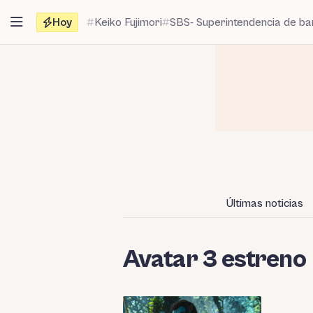
Saltar
Hoy
Keiko Fujimori
SBS- Superintendencia de b
al
contenido
Últimas noticias
Avatar 3 estreno