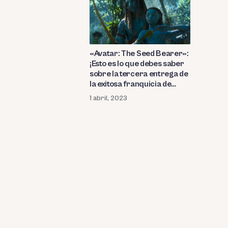
«Avatar: The Seed Bearer»:
¡Esto es lo que debes saber
sobre la tercera entrega de
la exitosa franquicia de
James Cameron! ¿Cuándo
1 abril, 2023
se estrena «El camino del
agua» en Disney+?