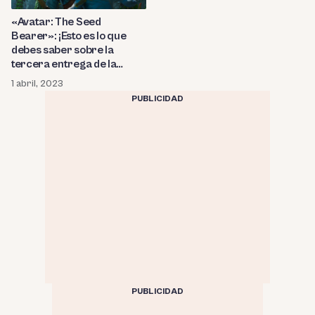
«Avatar: The Seed
Bearer»: ¡Esto es lo que
debes saber sobre la
tercera entrega de la
exitosa franquicia de
1 abril, 2023
James Cameron! ¿Cuándo
PUBLICIDAD
se estrena «El camino del
agua» en Disney+?
PUBLICIDAD