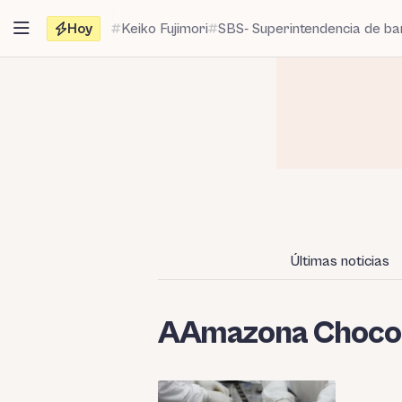
Saltar
Hoy
Keiko Fujimori
SBS- Superintendencia de b
al
contenido
Últimas noticias
AAmazona Choco