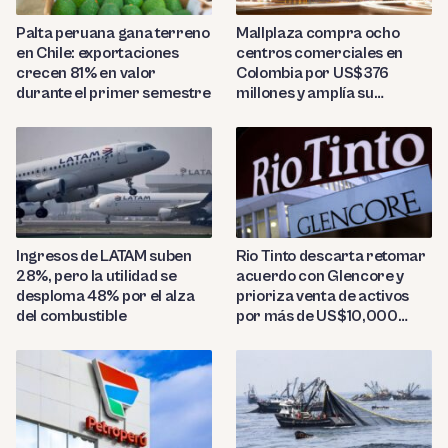
Palta peruana gana terreno
Mallplaza compra ocho
en Chile: exportaciones
centros comerciales en
crecen 81% en valor
Colombia por US$376
durante el primer semestre
millones y amplía su
presencia regional
Ingresos de LATAM suben
Rio Tinto descarta retomar
28%, pero la utilidad se
acuerdo con Glencore y
desploma 48% por el alza
prioriza venta de activos
del combustible
por más de US$10,000
millones