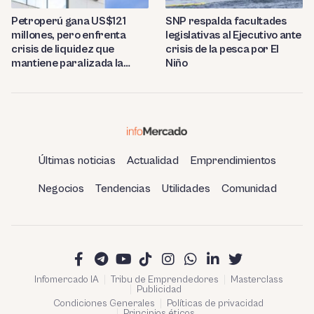
Petroperú gana US$121
SNP respalda facultades
millones, pero enfrenta
legislativas al Ejecutivo ante
crisis de liquidez que
crisis de la pesca por El
mantiene paralizada la
Niño
refinería de Talara
Últimas noticias
Actualidad
Emprendimientos
Negocios
Tendencias
Utilidades
Comunidad
Infomercado IA
Tribu de Emprendedores
Masterclass
Publicidad
Condiciones Generales
Políticas de privacidad
Principios éticos