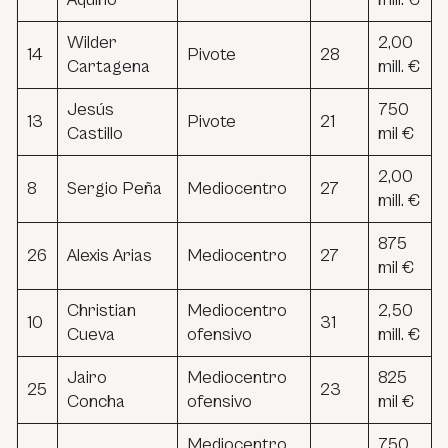
Wilder
2,00
14
Pivote
28
Cartagena
mill. €
Jesús
750
13
Pivote
21
Castillo
mil €
2,00
8
Sergio Peña
Mediocentro
27
mill. €
875
26
Alexis Arias
Mediocentro
27
mil €
Christian
Mediocentro
2,50
10
31
Cueva
ofensivo
mill. €
Jairo
Mediocentro
825
25
23
Concha
ofensivo
mil €
Mediocentro
750