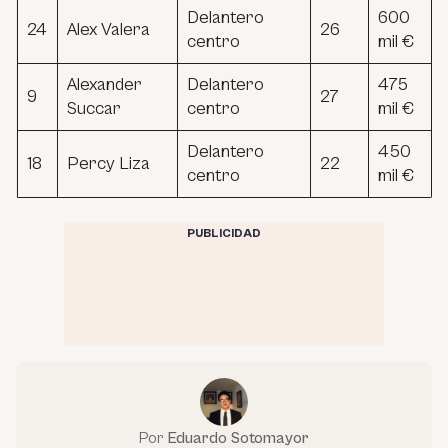
Delantero
600
24
Alex Valera
26
centro
mil €
Alexander
Delantero
475
9
27
Succar
centro
mil €
Delantero
450
18
Percy Liza
22
centro
mil €
PUBLICIDAD
Por
Eduardo Sotomayor