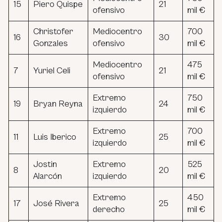
15
Piero Quispe
21
ofensivo
mil €
Christofer
Mediocentro
700
16
30
Gonzales
ofensivo
mil €
Mediocentro
475
7
Yuriel Celi
21
ofensivo
mil €
Extremo
750
19
Bryan Reyna
24
izquierdo
mil €
Extremo
700
11
Luis Iberico
25
izquierdo
mil €
Jostin
Extremo
525
8
20
Alarcón
izquierdo
mil €
Extremo
450
17
José Rivera
25
derecho
mil €