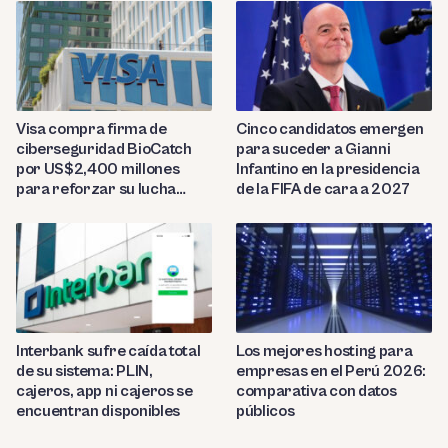
Visa compra firma de
Cinco candidatos emergen
ciberseguridad BioCatch
para suceder a Gianni
por US$2,400 millones
Infantino en la presidencia
para reforzar su lucha
de la FIFA de cara a 2027
contra el fraude
Interbank sufre caída total
Los mejores hosting para
de su sistema: PLIN,
empresas en el Perú 2026:
cajeros, app ni cajeros se
comparativa con datos
encuentran disponibles
públicos