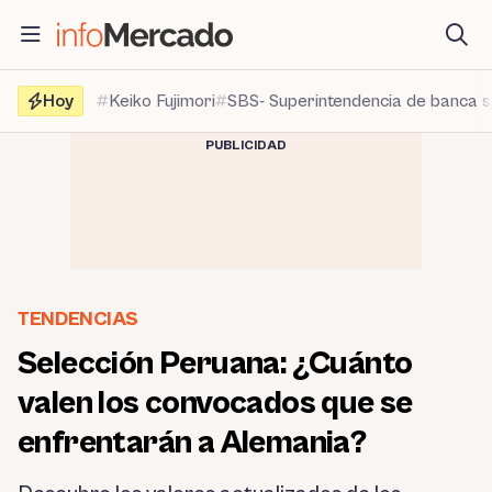
Saltar
al
contenido
Hoy
Keiko Fujimori
SBS- Superintendencia de banca 
PUBLICIDAD
TENDENCIAS
Selección Peruana: ¿Cuánto
valen los convocados que se
enfrentarán a Alemania?