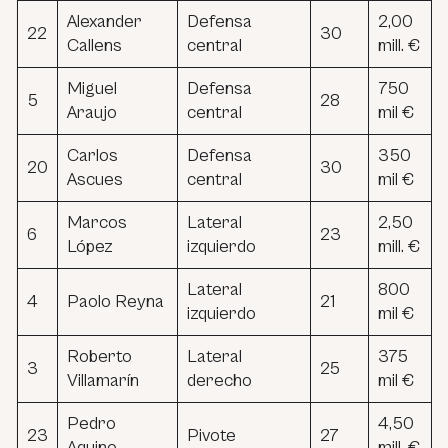
Alexander
Defensa
2,00
22
30
Callens
central
mill. €
Miguel
Defensa
750
5
28
Araujo
central
mil €
Carlos
Defensa
350
20
30
Ascues
central
mil €
Marcos
Lateral
2,50
6
23
López
izquierdo
mill. €
Lateral
800
4
Paolo Reyna
21
izquierdo
mil €
Roberto
Lateral
375
3
25
Villamarín
derecho
mil €
Pedro
4,50
23
Pivote
27
Aquino
mill. €