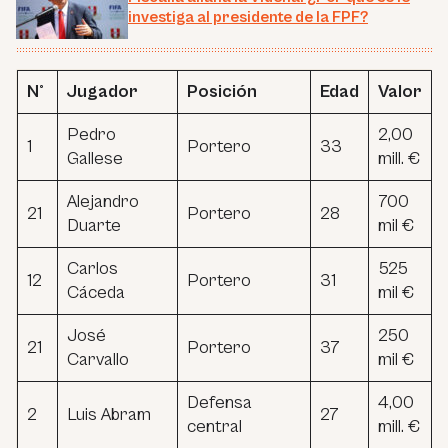
investiga al presidente de la FPF?
N°
Jugador
Posición
Edad
Valor
Pedro
2,00
1
Portero
33
Gallese
mill. €
Alejandro
700
21
Portero
28
Duarte
mil €
Carlos
525
12
Portero
31
Cáceda
mil €
José
250
21
Portero
37
Carvallo
mil €
Defensa
4,00
2
Luis Abram
27
central
mill. €