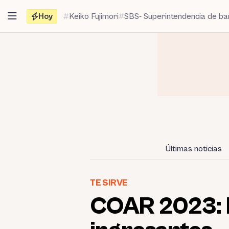
Saltar
Hoy
Keiko Fujimori
SBS- Superintendencia de b
al
contenido
Últimas noticias
TE SIRVE
COAR 2023: Re