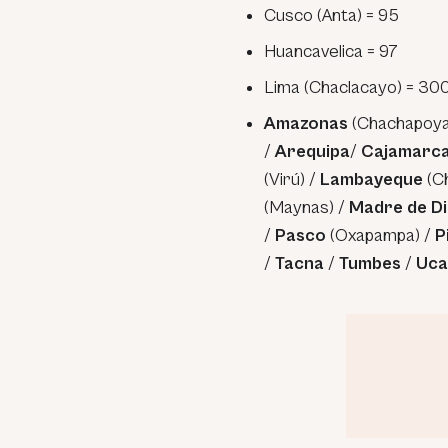
Cusco (Anta) = 95
Huancavelica = 97
Lima (Chaclacayo) = 30
Amazonas
(Chachapoya
/
Arequipa
/
Cajamarc
(Virú) /
Lambayeque
(C
(Maynas) /
Madre de D
/
Pasco
(Oxapampa) /
P
/
Tacna
/
Tumbes
/
Uca