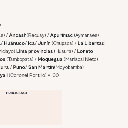
0
s) /
Áncash
(Recuay) /
Apurímac
(Aymaraes)
a
/
Huánuco
/
Ica
/
Junín
(Chupaca) /
La Libertad
hiclayo)
Lima provincias
(Huaura) /
Loreto
ios
(Tambopata) /
Moquegua
(Mariscal Nieto)
iura
/
Puno
/
San Martín
(Moyobamba)
yali
(Coronel Portillo) = 100
PUBLICIDAD