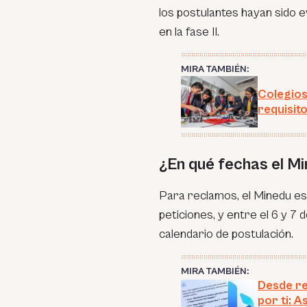
los postulantes hayan sido ev
en la fase II.
MIRA TAMBIÉN:
Colegios
requisit
¿En qué fechas el M
Para reclamos, el Minedu es
peticiones, y entre el 6 y 7 
calendario de postulación.
MIRA TAMBIÉN:
Desde re
por ti: 