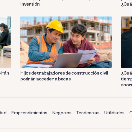
inversión
¿Cuá
birán
Hijos de trabajadores de construcción civil
¿Cuán
podrán acceder a becas
tiemp
ahor
dad
Emprendimientos
Negocios
Tendencias
Utilidades
C