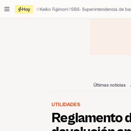
Saltar
Hoy
Keiko Fujimori
SBS- Superintendencia de b
al
contenido
Últimas noticias
UTILIDADES
Reglamento de