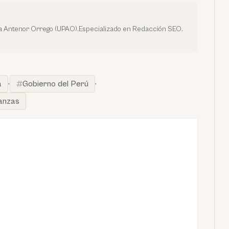
da Antenor Orrego (UPAO).Especializado en Redacción SEO.
a
·
Gobierno del Perú
·
nanzas