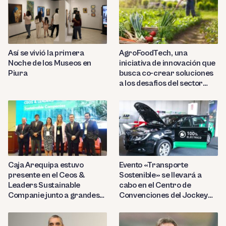
Así se vivió la primera
AgroFoodTech, una
Noche de los Museos en
iniciativa de innovación que
Piura
busca co-crear soluciones
a los desafios del sector
Agroalimentos
Caja Arequipa estuvo
Evento «Transporte
presente en el Ceos &
Sostenible» se llevará a
Leaders Sustainable
cabo en el Centro de
Companie junto a grandes
Convenciones del Jockey
instituciones financieras
Club