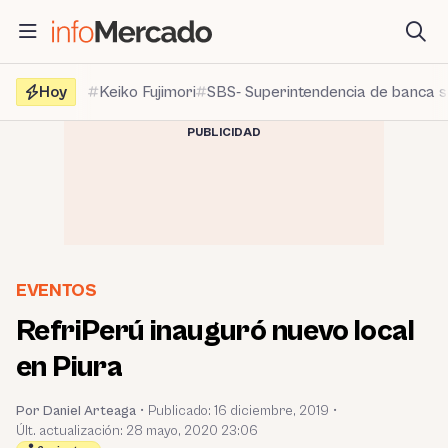
Saltar
al
contenido
Hoy
Keiko Fujimori
SBS- Superintendencia de banca 
PUBLICIDAD
EVENTOS
RefriPerú inauguró nuevo local
en Piura
Por Daniel Arteaga
•
Publicado:
16 diciembre, 2019
•
Últ. actualización: 28 mayo, 2020 23:06