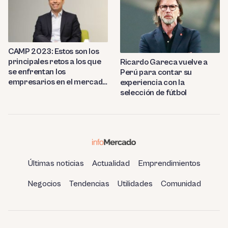
CAMP 2023: Estos son los
principales retos a los que
Ricardo Gareca vuelve a
se enfrentan los
Perú para contar su
empresarios en el mercado
experiencia con la
peruano
selección de fútbol
Últimas noticias
Actualidad
Emprendimientos
Negocios
Tendencias
Utilidades
Comunidad