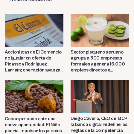
Sector pisquero peruano
Accionistas de El Comercio
agrupa a 500 empresas
no igualaron oferta de
formales y genera 16,000
Picasso y Rodríguez-
empleos directos e
Larraín; operación avanza
indirectos
hacia Indecopi
Diego Cavero, CEO del BCP:
Cacao peruano ante una
la banca digital redefine las
nueva oportunidad: El Niño
reglas de la competencia
podría impulsar los precios