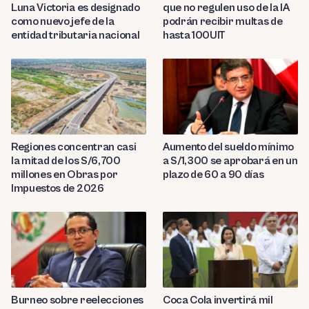
Luna Victoria es designado
que no regulen uso de la IA
como nuevo jefe de la
podrán recibir multas de
entidad tributaria nacional
hasta 100UIT
Regiones concentran casi
Aumento del sueldo mínimo
la mitad de los S/6,700
a S/1,300 se aprobará en un
millones en Obras por
plazo de 60 a 90 días
Impuestos de 2026
Burneo sobre reelecciones
Coca Cola invertirá mil