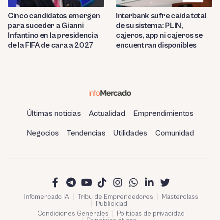
Cinco candidatos emergen
Interbank sufre caída total
para suceder a Gianni
de su sistema: PLIN,
Infantino en la presidencia
cajeros, app ni cajeros se
de la FIFA de cara a 2027
encuentran disponibles
Últimas noticias
Actualidad
Emprendimientos
Negocios
Tendencias
Utilidades
Comunidad
Infomercado IA
Tribu de Emprendedores
Masterclass
Publicidad
Condiciones Generales
Políticas de privacidad