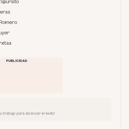
e Spursito
reras
 Romero
uyer
rxitaa
PUBLICIDAD
trabajo para alcanzar el éxito!