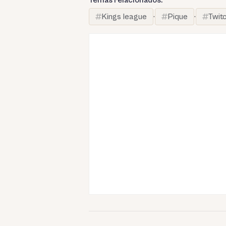
Kings league
·
Pique
·
Twit