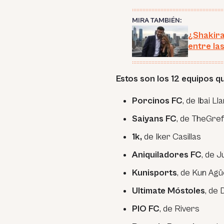
MIRA TAMBIÉN:
¿Shakira
entre la
Estos son los 12 equipos q
Porcinos FC
, de Ibai Ll
Saiyans FC
, de TheGre
1k,
de Iker Casillas
Aniquiladores FC
, de 
Kunisports
, de Kun Ag
Ultimate Móstoles
, de 
PIO FC
, de Rivers