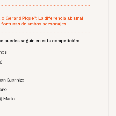
 o Gerard Piqué?: La diferencia abismal
s fortunas de ambos personajes
ue puedes seguir en esta competición:
anos
fg
Juan Guarnizo
üero
Dj Mario