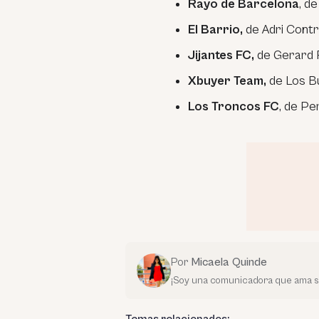
Rayo de Barcelona
, d
El Barrio,
de Adri Cont
Jijantes FC,
de Gerard
Xbuyer Team,
de Los B
Los Troncos FC
, de Pe
Por
Micaela Quinde
¡Soy una comunicadora que ama su 
Temas relacionados: