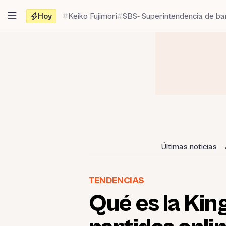
Saltar
Hoy
Keiko Fujimori
SBS- Superintendencia de b
al
contenido
Últimas noticias
TENDENCIAS
Qué es la Kin