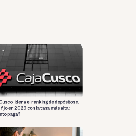
Cusco lidera el ranking de depósitos a
 fijo en 2026 con la tasa más alta:
nto paga?