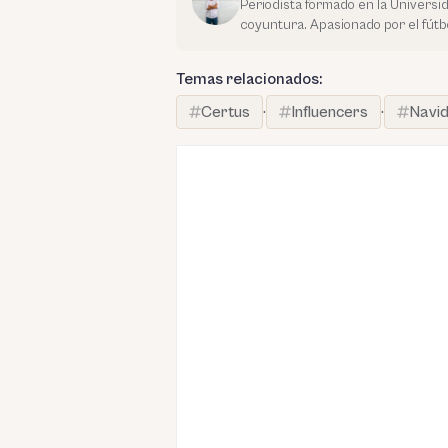
Periodista formado en la Universi
coyuntura. Apasionado por el fútbo
Temas relacionados:
Certus
·
Influencers
·
Navi