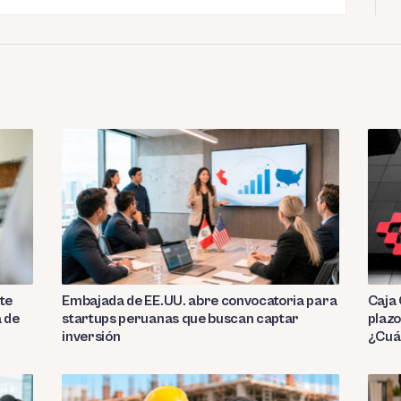
te
Embajada de EE.UU. abre convocatoria para
Caja 
a de
startups peruanas que buscan captar
plazo
inversión
¿Cuá