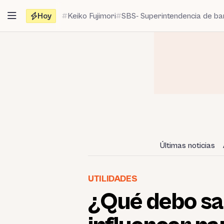
Saltar
Hoy
Keiko Fujimori
SBS- Superintendencia de b
al
contenido
Últimas noticias
UTILIDADES
¿Qué debo sab