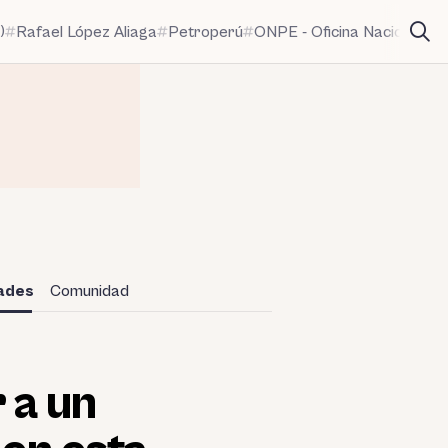
)
Rafael López Aliaga
Petroperú
ONPE - Oficina Nacional de
dades
Comunidad
 a un