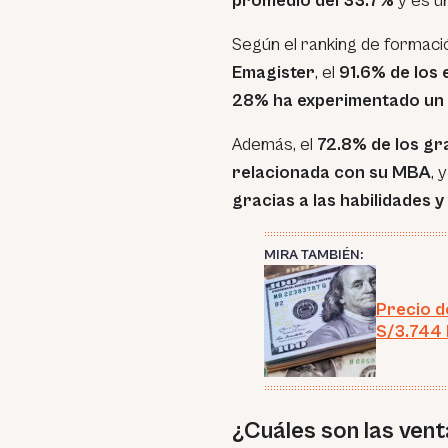
promedio del 33.7%
y es un
Según el ranking de formaci
Emagister
, el
91.6% de los
28% ha experimentado un 
Además, el
72.8% de los gr
relacionada con su MBA
, 
gracias a las habilidades 
MIRA TAMBIÉN:
Precio de
S/3.744 
¿Cuáles son las vent