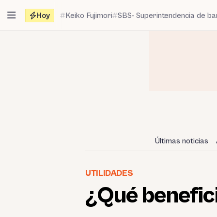
Saltar
Hoy
Keiko Fujimori
SBS- Superintendencia de b
al
contenido
Últimas noticias
UTILIDADES
¿Qué benefici