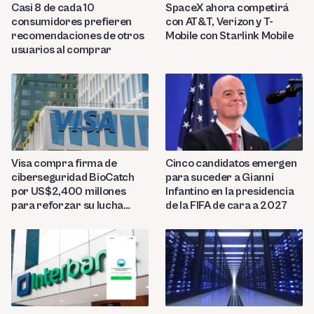
Casi 8 de cada 10
SpaceX ahora competirá
consumidores prefieren
con AT&T, Verizon y T-
recomendaciones de otros
Mobile con Starlink Mobile
usuarios al comprar
Visa compra firma de
Cinco candidatos emergen
ciberseguridad BioCatch
para suceder a Gianni
por US$2,400 millones
Infantino en la presidencia
para reforzar su lucha
de la FIFA de cara a 2027
contra el fraude