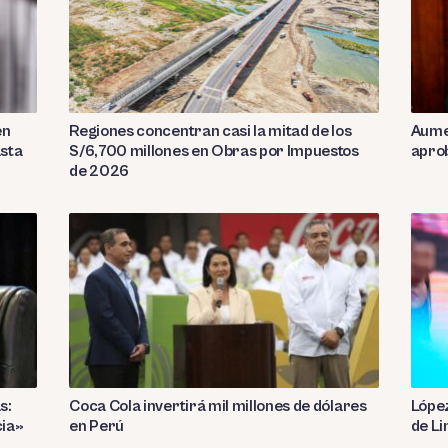
en
Regiones concentran casi la mitad de los
Aumen
asta
S/6,700 millones en Obras por Impuestos
aprob
de 2026
s:
Coca Cola invertirá mil millones de dólares
López
cia»
en Perú
de Li