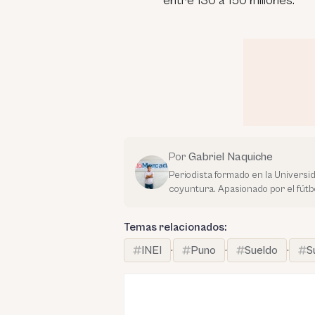
entre 130 a 150 millones.
Por
Gabriel Naquiche
Periodista formado en la Universi
coyuntura. Apasionado por el fútbo
Temas relacionados:
INEI
·
Puno
·
Sueldo
·
S