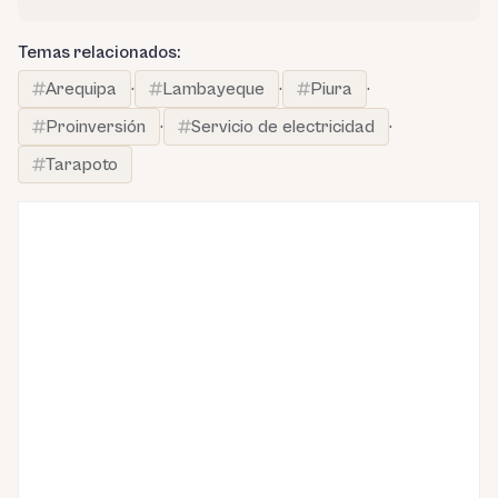
Temas relacionados:
Arequipa
·
Lambayeque
·
Piura
·
Proinversión
·
Servicio de electricidad
·
Tarapoto