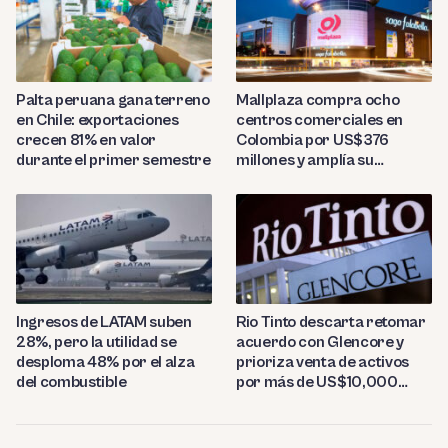
Palta peruana gana terreno
Mallplaza compra ocho
en Chile: exportaciones
centros comerciales en
crecen 81% en valor
Colombia por US$376
durante el primer semestre
millones y amplía su
presencia regional
Ingresos de LATAM suben
Rio Tinto descarta retomar
28%, pero la utilidad se
acuerdo con Glencore y
desploma 48% por el alza
prioriza venta de activos
del combustible
por más de US$10,000
millones