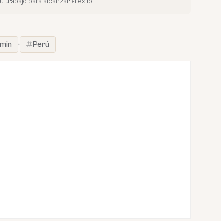
trabajo para alcanzar el éxito!
min
·
Perú