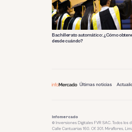
Bachillerato automático: ¿Cómo obtene
desde cuándo?
Últimas noticias
Actuali
Infomercado
© Inversiones Digitales FVR SAC. Todos los
Calle Cantuarias 160. Of. 301. Miraflores, Lim