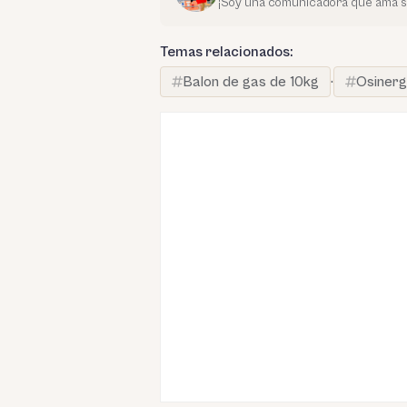
¡Soy una comunicadora que ama su 
Temas relacionados:
Balon de gas de 10kg
·
Osinerg