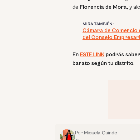
de
Florencia de Mora,
y al
MIRA TAMBIÉN:
Cámara de Comercio d
del Consejo Empresaria
En
ESTE LINK
podrás saber 
barato según tu distrito
.
Por
Micaela Quinde