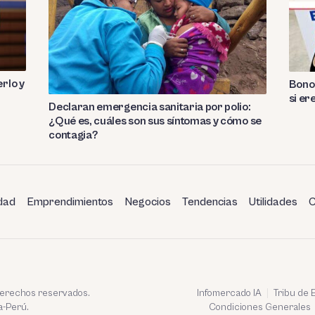
rlo y
Bono 
si er
Declaran emergencia sanitaria por polio:
¿Qué es, cuáles son sus síntomas y cómo se
contagia?
dad
Emprendimientos
Negocios
Tendencias
Utilidades
C
 derechos reservados.
Infomercado IA
Tribu de
a-Perú.
Condiciones Generales