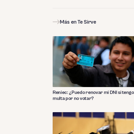
Más en Te Sirve
Reniec: ¿Puedo renovar mi DNI si tengo
multa por no votar?