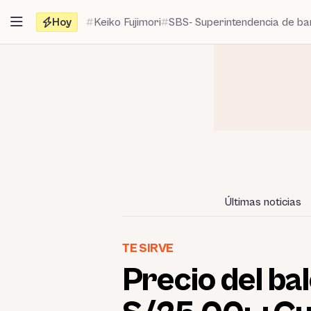
Saltar
Hoy
Keiko Fujimori
SBS- Superintendencia de b
al
contenido
Últimas noticias
TE SIRVE
Precio del ba