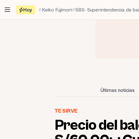
Saltar
Hoy
Keiko Fujimori
SBS- Superintendencia de b
al
contenido
Últimas noticias
TE SIRVE
Precio del bal