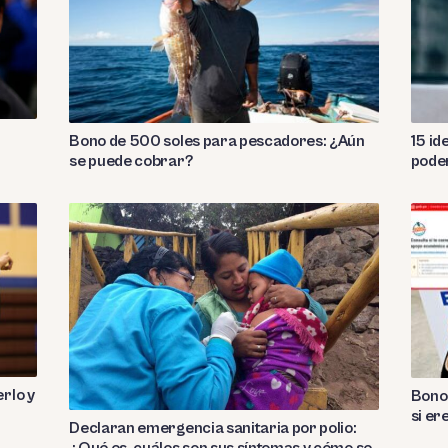
Bono de 500 soles para pescadores: ¿Aún
15 id
se puede cobrar?
pode
rlo y
Bono 
si er
Declaran emergencia sanitaria por polio:
¿Qué es, cuáles son sus síntomas y cómo se