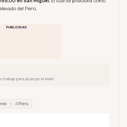
/65.00 en San Miguel.
El cual se posiciona como
 elevado del Perú.
PUBLICIDAD
trabajo para alcanzar el éxito!
min
·
Perú